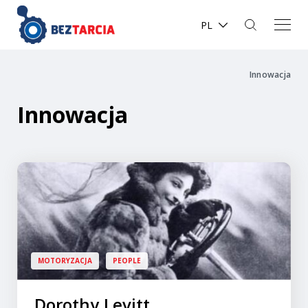
PL
Innowacja
Innowacja
MOTORYZACJA
PEOPLE
Dorothy Levitt