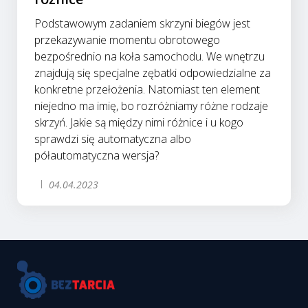
Podstawowym zadaniem skrzyni biegów jest
przekazywanie momentu obrotowego
bezpośrednio na koła samochodu. We wnętrzu
znajdują się specjalne zębatki odpowiedzialne za
konkretne przełożenia. Natomiast ten element
niejedno ma imię, bo rozróżniamy różne rodzaje
skrzyń. Jakie są między nimi różnice i u kogo
sprawdzi się automatyczna albo
półautomatyczna wersja?
04.04.2023