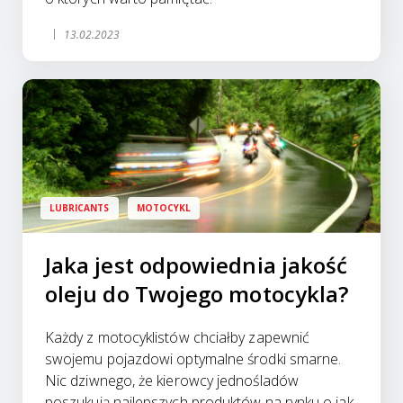
13.02.2023
LUBRICANTS
MOTOCYKL
Jaka jest odpowiednia jakość
oleju do Twojego motocykla?
Każdy z motocyklistów chciałby zapewnić
swojemu pojazdowi optymalne środki smarne.
Nic dziwnego, że kierowcy jednośladów
poszukują najlepszych produktów na rynku o jak