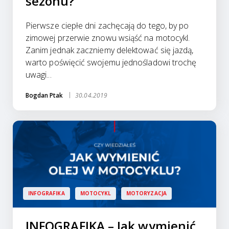
sezonu?
Pierwsze ciepłe dni zachęcają do tego, by po
zimowej przerwie znowu wsiąść na motocykl.
Zanim jednak zaczniemy delektować się jazdą,
warto poświęcić swojemu jednośladowi trochę
uwagi...
Bogdan Ptak
30.04.2019
INFOGRAFIKA
MOTOCYKL
MOTORYZACJA
INFOGRAFIKA – Jak wymienić