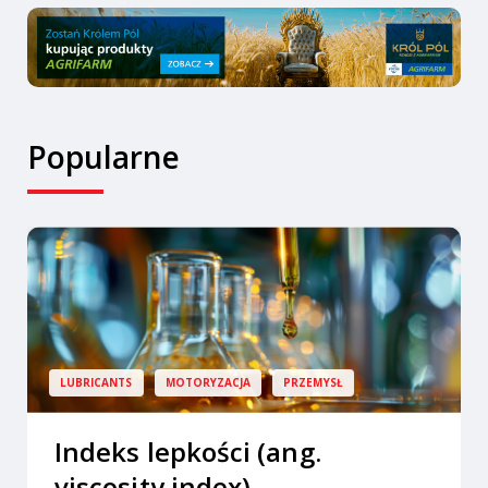
Popularne
LUBRICANTS
MOTORYZACJA
PRZEMYSŁ
Indeks lepkości (ang.
viscosity index)