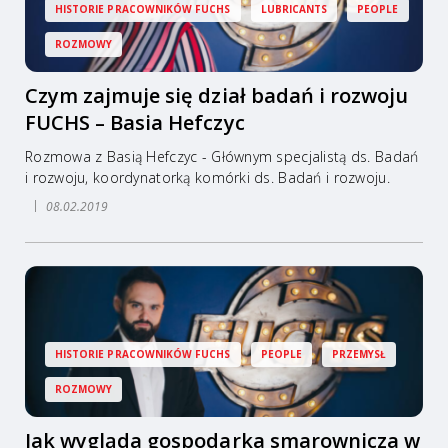
HISTORIE PRACOWNIKÓW FUCHS
LUBRICANTS
PEOPLE
ROZMOWY
Czym zajmuje się dział badań i rozwoju
FUCHS – Basia Hefczyc
Rozmowa z Basią Hefczyc - Głównym specjalistą ds. Badań
i rozwoju, koordynatorką komórki ds. Badań i rozwoju.
08.02.2019
HISTORIE PRACOWNIKÓW FUCHS
PEOPLE
PRZEMYSŁ
ROZMOWY
Jak wygląda gospodarka smarownicza w