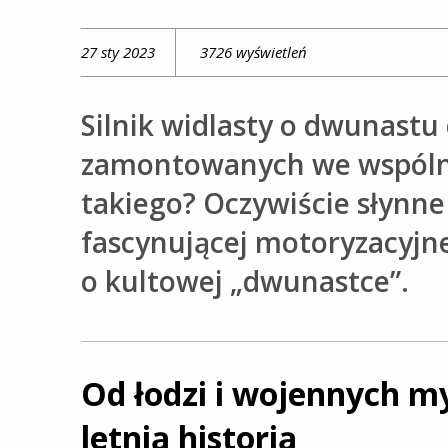
27 sty 2023
3726 wyświetleń
Silnik widlasty o dwunastu
zamontowanych we wspólnej
takiego? Oczywiście słynne
fascynującej motoryzacyjnej
o kultowej „dwunastce”.
Od łodzi i wojennych m
letnią historią