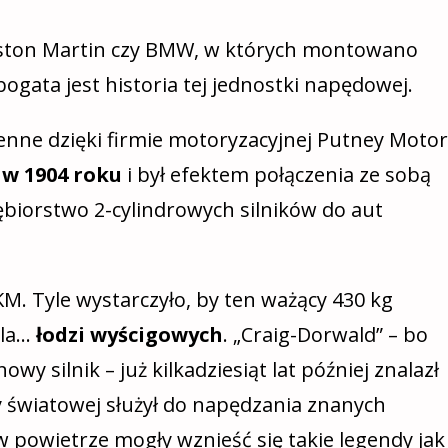
Aston Martin czy BMW, w których montowano
bogata jest historia tej jednostki napędowej.
ienne dzięki firmie motoryzacyjnej Putney Motor
ę
w 1904 roku
i był efektem połączenia ze sobą
biorstwo 2-cylindrowych silników do aut
M. Tyle wystarczyło, by ten ważący 430 kg
dla…
łodzi wyścigowych
. „Craig-Dorwald” – bo
wy silnik – już kilkadziesiąt lat później znalazł
y światowej służył do napędzania znanych
 powietrze mogły wznieść się takie legendy jak