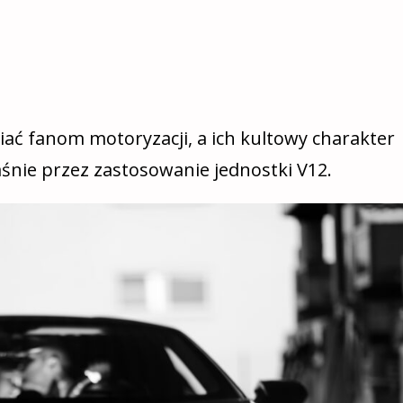
wiać fanom
motoryzacji
, a ich kultowy charakter
aśnie
p
rzez zastosowanie jednostki
V12.