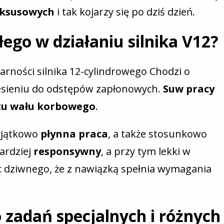
uksusowych
i tak kojarzy się po dziś dzień.
łego w działaniu silnika V12?
arności silnika 12-cylindrowego Chodzi o
esieniu do odstępów zapłonowych.
Suw pracy
otu wału korbowego
.
yjątkowo
płynna praca
, a także stosunkowo
bardziej
responsywny
, a przy tym lekki w
c dziwnego, że z nawiązką spełnia wymagania
 zadań specjalnych i różnych