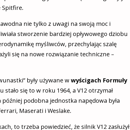
Spitfire.
zawodna nie tylko z uwagi na swoją moc i
żliwiała stworzenie bardziej opływowego dziobu
erodynamikę myśliwców, przechylając szalę
żyli się na nowe rozwiązanie techniczne –
„dwunastki” były używane w
wyścigach Formuły
tu stało się to w roku 1964, a V12 otrzymał
 później podobna jednostka napędowa była
rrari, Maserati i Weslake.
ch, to trzeba powiedzieć, że silnik V12 zasłużył