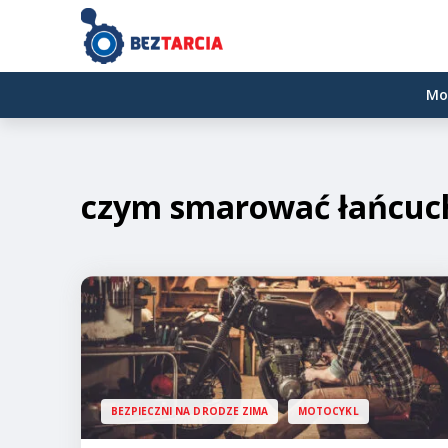
Mo
czym smarować łańcuc
BEZPIECZNI NA DRODZE ZIMA
MOTOCYKL