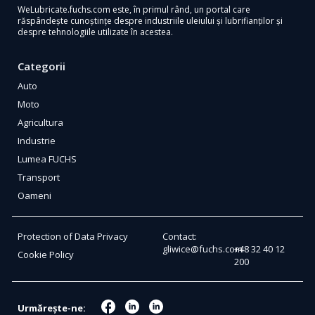
WeLubricate.fuchs.com este, în primul rând, un portal care
răspândește cunoștințe despre industriile uleiului și lubrifianților și
despre tehnologiile utilizate în acestea.
Categorii
Auto
Moto
Agricultura
Industrie
Lumea FUCHS
Transport
Oameni
Protection of Data Privacy
Contact:
gliwice@fuchs.com
+48 32 40 12
Cookie Policy
200
Urmărește-ne: