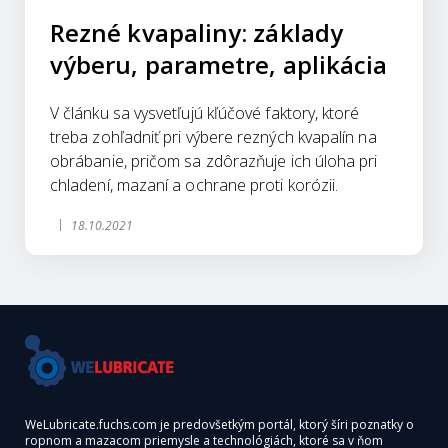
Rezné kvapaliny: základy
výberu, parametre, aplikácia
V článku sa vysvetľujú kľúčové faktory, ktoré
treba zohľadniť pri výbere rezných kvapalín na
obrábanie, pričom sa zdôrazňuje ich úloha pri
chladení, mazaní a ochrane proti korózii.
18.10.2021
WeLubricate.fuchs.com je predovšetkým portál, ktorý šíri poznatky o
ropnom a mazacom priemysle a technológiách, ktoré sa v ňom