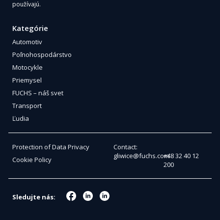
používajú.
Kategórie
Automotiv
Poľnohospodárstvo
Motocykle
Priemysel
FUCHS – náš svet
Transport
Ľudia
Protection of Data Privacy
Contact:
gliwice@fuchs.com
+48 32 40 12
Cookie Policy
200
Sledujte nás: