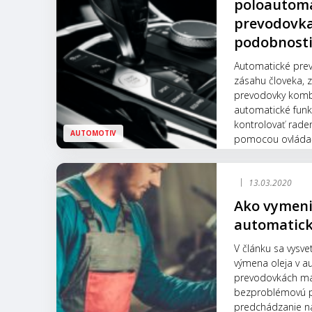
poloautom
prevodovka
podobnosti 
Automatické prev
zásahu človeka, 
prevodovky komb
automatické funk
kontrolovať rade
AUTOMOTIV
pomocou ovláda
13.03.2020
Ako vymeniť
automatick
V článku sa vysvet
výmena oleja v a
prevodovkách má
bezproblémovú p
predchádzanie n