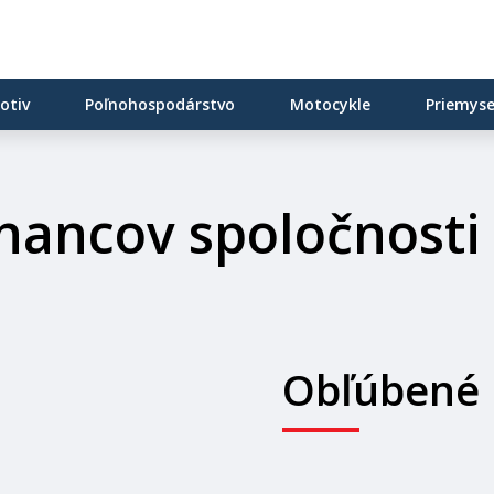
otiv
Poľnohospodárstvo
Motocykle
Priemyse
nancov spoločnosti
Obľúbené