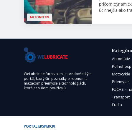
pričom dynamická
účinnejšia ako t
AUTOMOTIV
Kategóri
Automotiv
Poľnohosp
Motocykle
WeLubricate.fuchs.com je predovšetkým
portál, ktorý šíri poznatky o ropnom a
Priemysel
mazacom priemysle a technológiách,
ktoré sa v ňom používajú.
FUCHS – ná
Transport
Ľudia
PORTAL EKSPERCKI