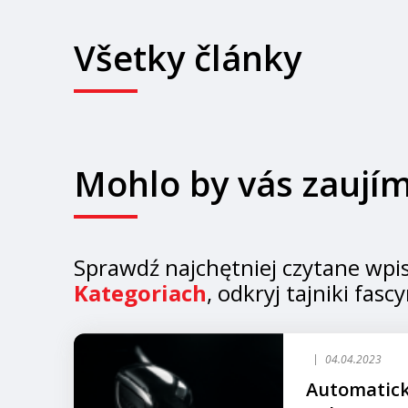
Všetky články
Mohlo by vás zaují
Sprawdź najchętniej czytane wpi
Kategoriach
, odkryj tajniki fas
04.04.2023
Automatick