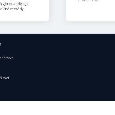
 výmena oleja je
radičné metódy.
e
odárstvo
š svet