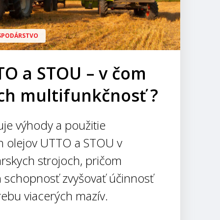
SPODÁRSTVO
TO a STOU – v čom
ich multifunkčnosť ?
uje výhody a použitie
h olejov UTTO a STOU v
skych strojoch, pričom
h schopnosť zvyšovať účinnosť
rebu viacerých mazív.