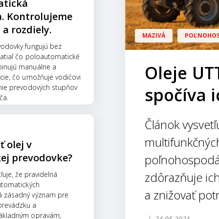
atická
. Kontrolujeme
a rozdiely.
MAZIVÁ
POĽNOHO
odovky fungujú bez
zatiaľ čo poloautomatické
Oleje UT
inujú manuálne a
cie, čo umožňuje vodičovi
nie prevodových stupňov
spočíva 
ča.
Článok vysvetľ
multifunkčnýc
 olej v
ej prevodovke?
poľnohospodár
zdôrazňuje ic
ľuje, že pravidelná
utomatických
a znižovať pot
 zásadný význam pre
revádzku a
ákladným opravám,
24.05.2021