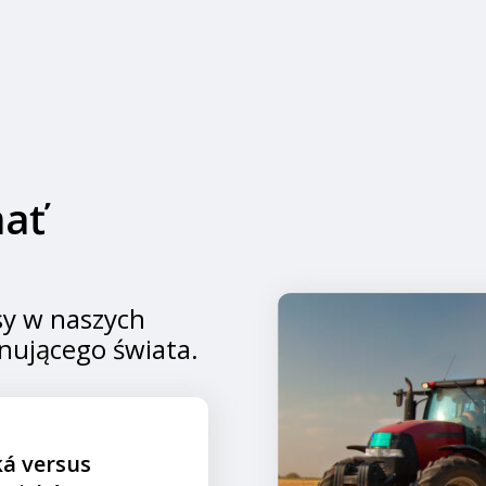
mať
sy w naszych
cynującego świata.
á versus